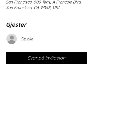
San Francisco, 500 Terry A Francois Blvd,
San Francisco, CA 94158, USA
Gjester
Se alle
Svar på invitasjon
Del dette arrangementet
© 2035 by T.S. Hewitt.
Powered